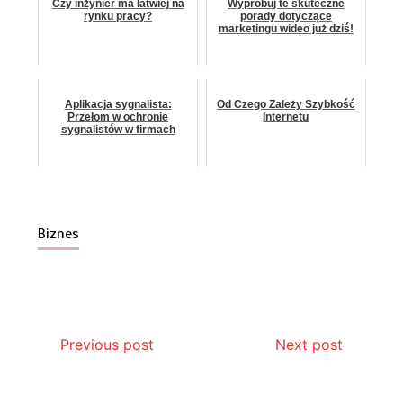
Czy inżynier ma łatwiej na
Wypróbuj te skuteczne
rynku pracy?
porady dotyczące
marketingu wideo już dziś!
Aplikacja sygnalista:
Od Czego Zależy Szybkość
Przełom w ochronie
Internetu
sygnalistów w firmach
Biznes
Previous post
Next post