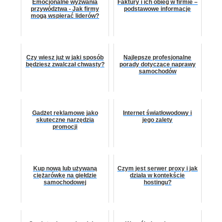
Emocjonalne wyzwania
Faktury i ich obieg w firmie –
przywództwa - Jak firmy
podstawowe informacje
mogą wspierać liderów?
Czy wiesz już w jaki sposób
Najlepsze profesjonalne
będziesz zwalczał chwasty?
porady dotyczące naprawy
samochodów
Gadżet reklamowe jako
Internet światłowodowy i
skuteczne narzędzia
jego zalety
promocji
Kup nową lub używaną
Czym jest serwer proxy i jak
ciężarówkę na giełdzie
działa w kontekście
samochodowej
hostingu?