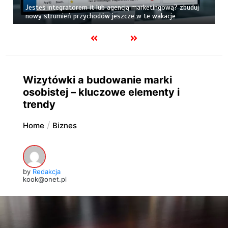
Jesteś integratorem it lub agencją marketingową? zbuduj
nowy strumień przychodów jeszcze w te wakacje
Wizytówki a budowanie marki
osobistej – kluczowe elementy i
trendy
Home
Biznes
by
Redakcja
kook@onet.pl