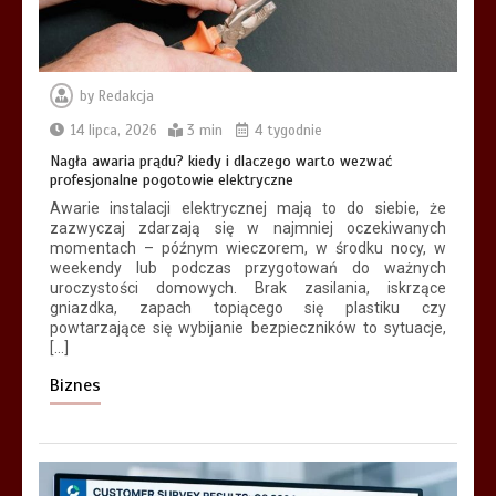
by
Redakcja
14 lipca, 2026
3 min
4 tygodnie
Nagła awaria prądu? kiedy i dlaczego warto wezwać
profesjonalne pogotowie elektryczne
Awarie instalacji elektrycznej mają to do siebie, że
zazwyczaj zdarzają się w najmniej oczekiwanych
momentach – późnym wieczorem, w środku nocy, w
weekendy lub podczas przygotowań do ważnych
uroczystości domowych. Brak zasilania, iskrzące
gniazdka, zapach topiącego się plastiku czy
powtarzające się wybijanie bezpieczników to sytuacje,
[…]
Biznes