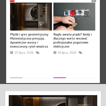
lub
Płytki i gres geometryczny:
Nagła awaria prądu? kiedy i
Jesteś
?
Matematyczna precyzja,
dlaczego warto wezwać
agenc
dynamiczne wzory i
profesjonalne pogotowie
zbudu
te
nowoczesny rytm wnętrza
elektryczne
przyc
wakac
23 lipca, 2026
14 lipca, 2026
10 