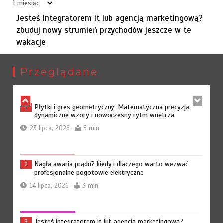
średnich firm
1 miesiąc
29 czerwca, 2026
6 min
Jesteś integratorem it lub agencją marketingową?
zbuduj nowy strumień przychodów jeszcze w te
wakacje
Headless commerce – przyszłość sklepów
6
internetowych
Przeglądane
26 czerwca, 2026
7 min
Płytki i gres geometryczny: Matematyczna precyzja,
1
dynamiczne wzory i nowoczesny rytm wnętrza
23 lipca, 2026
5 min
Nagła awaria prądu? kiedy i dlaczego warto wezwać
2
profesjonalne pogotowie elektryczne
14 lipca, 2026
3 min
Jesteś integratorem it lub agencją marketingową?
3