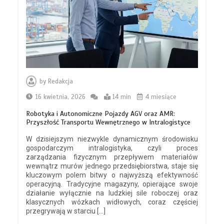
by
Redakcja
Nagła awaria prądu? kiedy i dlaczego
16 kwietnia, 2026
14 min
4 miesiące
warto wezwać profesjonalne
pogotowie elektryczne
Robotyka i Autonomiczne Pojazdy AGV oraz AMR:
3 min
Przyszłość Transportu Wewnętrznego w Intralogistyce
W dzisiejszym niezwykle dynamicznym środowisku
gospodarczym intralogistyka, czyli proces
zarządzania fizycznym przepływem materiałów
wewnątrz murów jednego przedsiębiorstwa, staje się
kluczowym polem bitwy o najwyższą efektywność
Jesteś integratorem it lub agencją
operacyjną. Tradycyjne magazyny, opierające swoje
marketingową? zbuduj nowy strumień
działanie wyłącznie na ludzkiej sile roboczej oraz
przychodów jeszcze w te wakacje
klasycznych wózkach widłowych, coraz częściej
8 min
przegrywają w starciu […]