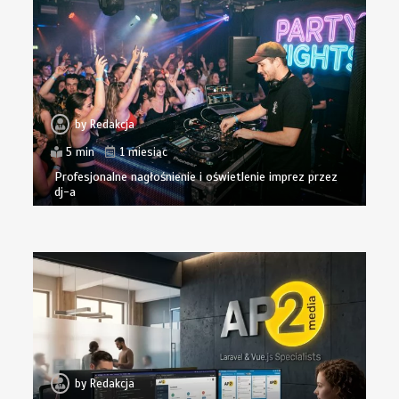
by
Redakcja
5 min
1 miesiąc
Profesjonalne nagłośnienie i oświetlenie imprez przez
dj-a
by
Redakcja