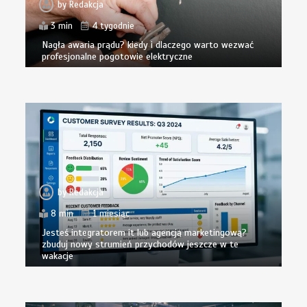
by
Redakcja
3 min
4 tygodnie
Nagła awaria prądu? kiedy i dlaczego warto wezwać
profesjonalne pogotowie elektryczne
by
Redakcja
8 min
1 miesiąc
Jesteś integratorem it lub agencją marketingową?
zbuduj nowy strumień przychodów jeszcze w te
wakacje