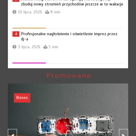
zbuduj nowy strumień przychodów jeszcze w te wakacje
10 lipca, 2026
8 min
Profesjonalne nagłośnienie i oświetlenie imprez przez
4
dj-a
3 lipca, 2026
5 min
Czy warto pisać własny system od zera? analiza roi dla
5
średnich firm
Promowane
29 czerwca, 2026
6 min
Headless commerce – przyszłość sklepów
6
internetowych
26 czerwca, 2026
7 min