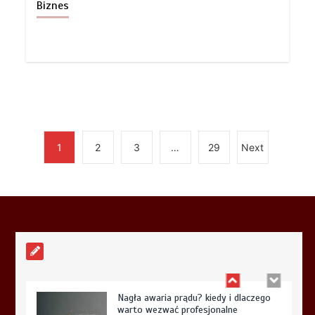
Biznes
Profesjonalne nagłośnienie i
oświetlenie imprez przez dj-a
5 min
1
2
3
…
29
Next
Płytki i gres geometryczny:
Matematyczna precyzja, dynamiczne
wzory i nowoczesny rytm wnętrza
5 min
Nagła awaria prądu? kiedy i dlaczego
warto wezwać profesjonalne