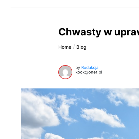
Chwasty w upra
Home
Blog
by
Redakcja
kook@onet.pl