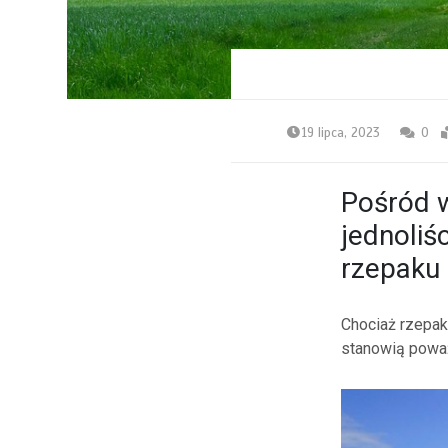
19 lipca, 2023
0
Pośród w
jednoli
rzepaku
Chociaż rzepak
stanowią poważ