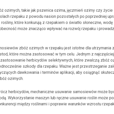
 ozimych, takie jak pszenica ozima, jęczmień ozimy czy życie
polach rzepaku z powodu nasion pozostałych po poprzedniej upr
rośliny, które konkurują z rzepakiem o światło słoneczne, wodę i
obecność może znacząco wpływać na rozwój rzepaku i prowadzi
osiewów zbóż ozimych w rzepaku jest istotne dla utrzymania z
 metod, które można zastosować w tym celu. Jednym z najczęści
 zastosowanie herbicydów selektywnych, które zwalczą zbóż o
jednocześnie szkody dla rzepaku. Ważne jest przestrzeganie za
yczących dawkowania i terminów aplikacji, aby osiągnąć skute
bóż ozimych.
rócz herbicydów, mechaniczne usuwanie samosiewów może być
odą. Wykorzystanie maszyn lub ręczne usuwanie roślin może p
onkurencji między roślinami i poprawie warunków wzrostu rzepak