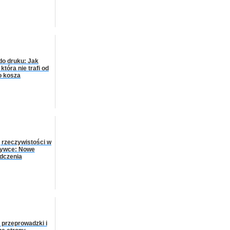
do druku: Jak
która nie trafi od
o kosza
j rzeczywistości w
zrywce: Nowe
dczenia
 przeprowadzki i