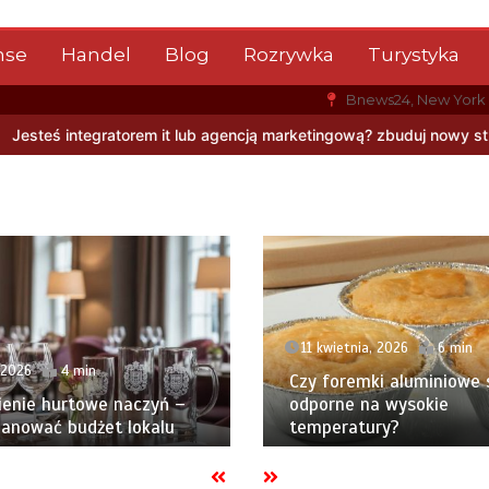
nse
Handel
Blog
Rozrywka
Turystyka
Bnews24, New York
ncją marketingową? zbuduj nowy strumień przychodów jeszcze w te 
11 kwietnia, 2026
6 min
 2026
4 min
Czy foremki aluminiowe 
enie hurtowe naczyń –
odporne na wysokie
lanować budżet lokalu
temperatury?