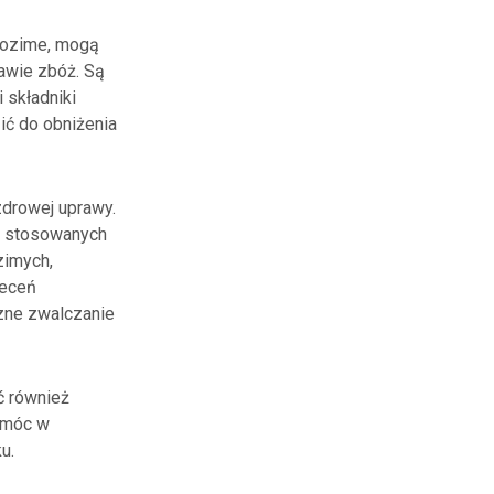
 ozime, mogą
awie zbóż. Są
 składniki
ć do obniżenia
drowej uprawy.
ej stosowanych
zimych,
leceń
czne zwalczanie
 również
omóc w
u.