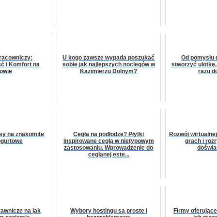
racowniczy:
U kogo zawsze wypada poszukać
Od pomysłu 
ć i Komfort na
sobie jak najlepszych noclegów w
stworzyć ulotkę, 
owie
Kazimierzu Dolnym?
razu d
sy na znakomite
Cegła na podłodze? Płytki
Rozwój wirtualne
jogurtowe
inspirowane cegłą w nietypowym
grach i ro
zastosowaniu. Wprowadzenie do
doświa
ceglanej este...
awnicze na jak
Wybory hostingu są proste i
Firmy oferujące