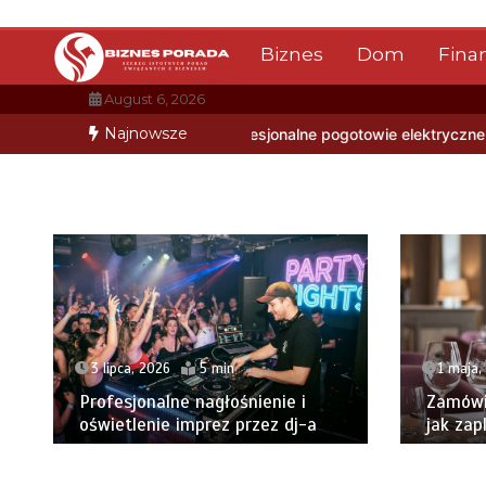
Skip
to
Biznes
Dom
Fina
content
August 6, 2026
Najnowsze
esjonalne pogotowie elektryczne
Jesteś integratorem it lub age
1 maja,
3 lipca, 2026
5 min
Zamówi
Profesjonalne nagłośnienie i
jak zap
oświetlenie imprez przez dj-a