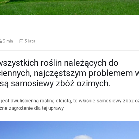
3 min
3 lata
szystkich roślin należących do
ściennych, najczęstszym problemem 
 są samosiewy zbóż ozimych.
 jest dwuliścienną rośliną oleistą, to właśnie samosiewy zbóż 
ne zagrożenie dla tej uprawy.