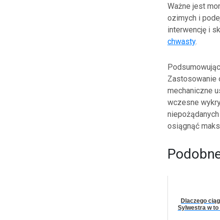
Ważne jest mo
ozimych i pode
interwencję i 
chwasty
.
Podsumowując,
Zastosowanie o
mechaniczne us
wczesne wykry
niepożądanych r
osiągnąć maks
Podobne 
Dlaczego ciąg
Sylwestra w t