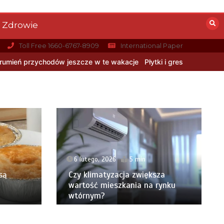
Zdrowie
Toll Free 1660-6767-8909
International Paper
wakacje
Płytki i gres geometryczny: Matematyczna precyzja, dyn
6 lutego, 2026
5 min
są
Czy klimatyzacja zwiększa
wartość mieszkania na rynku
wtórnym?