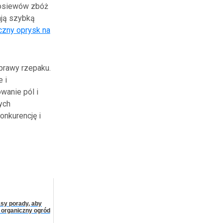
mosiewów zbóż
ają szybką
czny oprysk na
prawy rzepaku.
 i
wanie pól i
ych
onkurencję i
asy porady, aby
 organiczny ogród