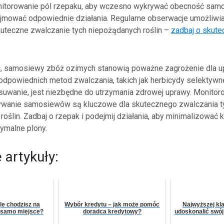
nitorowanie pól rzepaku, aby wczesno wykrywać obecność sa
jmować odpowiednie działania. Regularne obserwacje umożliwi
skuteczne zwalczanie tych niepożądanych roślin –
zadbaj o skute
 samosiewy zbóż ozimych stanowią poważne zagrożenie dla u
dpowiednich metod zwalczania, takich jak herbicydy selektywne
uwanie, jest niezbędne do utrzymania zdrowej uprawy. Monitoro
wanie samosiewów są kluczowe dla skutecznego zwalczania t
oślin. Zadbaj o rzepak i podejmij działania, aby minimalizować k
ymalne plony.
artykuły:
le chodzisz na
Wybór kredytu – jak może pomóc
Najwyższej kl
o samo miejsce?
doradca kredytowy?
udoskonalić swój