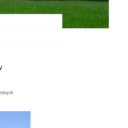
w
ozimych