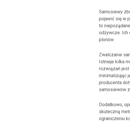
Samosiewy zbóż
pojawić się w 
to niepożądane 
odżywcze. Ich 
plonów.
Zwalczanie sam
Istnieje kilka
rozwiązań jest
minimalizując 
producenta dot
samosiewów z
Dodatkowo, op
skuteczną met
ograniczeniu k