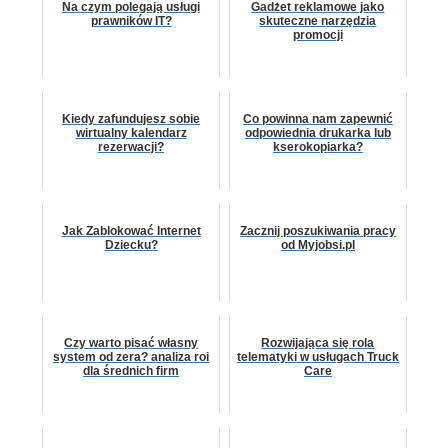
Na czym polegają usługi
Gadżet reklamowe jako
prawników IT?
skuteczne narzędzia
promocji
Kiedy zafundujesz sobie
Co powinna nam zapewnić
wirtualny kalendarz
odpowiednia drukarka lub
rezerwacji?
kserokopiarka?
Jak Zablokować Internet
Zacznij poszukiwania pracy
Dziecku?
od Myjobsi.pl
Czy warto pisać własny
Rozwijająca się rola
system od zera? analiza roi
telematyki w usługach Truck
dla średnich firm
Care