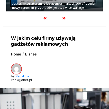
Jesteś integratorem it lub agencją marketingową? zbuduj
nowy strumień przychodów jeszcze w te wakacje
W jakim celu firmy używają
gadżetów reklamowych
Home
Biznes
by
Redakcja
kook@onet.pl