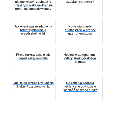
piękne włosy i zdobądź je
szybko i sprawnie?
dzięki tym wskazówkom na
temat pielęgnacji włosó...
Jakie jest wasze zdanie na
Nowe standardy
temat rynku usług
ekologiczne w branży
przedszkolnych?
gastronomicznej
Firma turystyczna o jak
Noclegi w zakopanem -
największej renomie
odkryj urok górskiego
klimatu
Jak Długo Trzeba Czekać Na
Co zmienią badania
Efekty Pozycjonowania
techniczne gdy idzie o
wartość naszego auta?