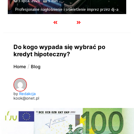
3 lipca, 2026
5 min
Profesjonalne nagłośnienie i oświetlenie imprez przez dj-a
Do kogo wypada się wybrać po
kredyt hipoteczny?
Home
Blog
by
Redakcja
kook@onet.pl