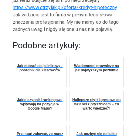
już teraz udajcie się tam po nieprzeciętny
https://www.strzylak.pl/oferta/kredyt-hipoteczny
.
Jak widzicie jest to firma w pełnym tego słowa
znaczeniu profesjonalna. My nie mamy co do tego
żadnych uwag i nigdy się one u nas nie pojawią.
Podobne artykuły:
Jak dobrać olej silnikowy -
Wiadomości prawnicze na
poradnik dla kierowców
jak najwyższym poziomie
Jakie czynniki rankingowe
Najlepsze płytki gresowe do
wpływają na pozycje w
łazienki z prysznicem – co
Google Maps?
warto wiedzieć?
Przestań żałować, że masz
Jak pozbyć się cellulitu