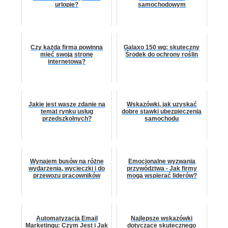
urlopie?
samochodowym
Czy każda firma powinna
Galaxo 150 wg: skuteczny
mieć swoją stronę
Środek do ochrony roślin
internetową?
Jakie jest wasze zdanie na
Wskazówki, jak uzyskać
temat rynku usług
dobre stawki ubezpieczenia
przedszkolnych?
samochodu
Wynajem busów na różne
Emocjonalne wyzwania
wydarzenia, wycieczki i do
przywództwa - Jak firmy
przewozu pracowników
mogą wspierać liderów?
Automatyzacja Email
Najlepsze wskazówki
Marketingu: Czym Jest i Jak
dotyczące skutecznego