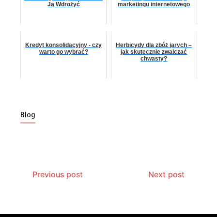
Ją Wdrożyć
marketingu internetowego
Kredyt konsolidacyjny - czy
Herbicydy dla zbóż jarych –
warto go wybrać?
jak skutecznie zwalczać
chwasty?
Blog
Previous post
Next post