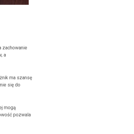
na zachowanie
, a
użnik ma szansę
nie się do
ej mogą
nowość pozwala