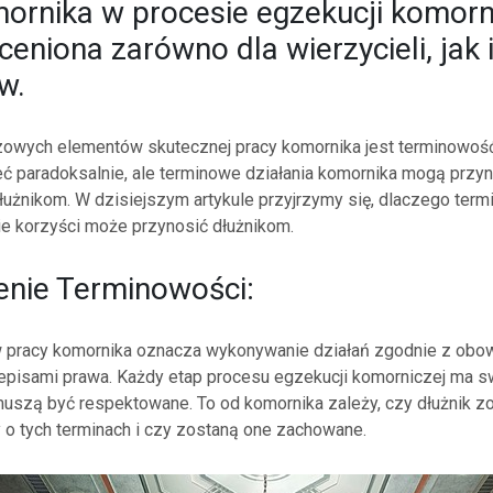
ornika w procesie egzekucji komorn
ceniona zarówno dla wierzycieli, jak 
w.
owych elementów skutecznej pracy komornika jest terminowość.
ć paradoksalnie, ale terminowe działania komornika mogą przyn
użnikom. W dzisiejszym artykule przyjrzymy się, dlaczego term
akie korzyści może przynosić dłużnikom.
enie Terminowości:
 pracy komornika oznacza wykonywanie działań zgodnie z obo
zepisami prawa. Każdy etap procesu egzekucji komorniczej ma s
 muszą być respektowane. To od komornika zależy, czy dłużnik z
o tych terminach i czy zostaną one zachowane.