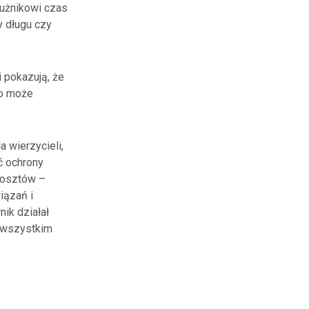
łużnikowi czas
y długu czy
 pokazują, że
To może
 wierzycieli,
ć ochrony
 kosztów –
iązań i
ik działał
i wszystkim