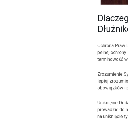
Dlacze
Dłużni
Ochrona Praw D
pełnej ochrony
terminowość w 
Zrozumienie Sy
lepiej zrozumi
obowiązków i p
Uniknięcie Dod
prowadzić do n
na uniknięcie 