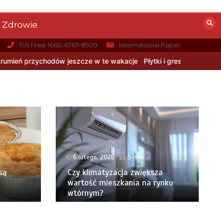
Zdrowie
Toll Free 1660-6767-8909
International Paper
e w te wakacje
Płytki i gres geometryczny: Matematyczna precyz
6 lutego, 2026
5 min
są
Czy klimatyzacja zwiększa
wartość mieszkania na rynku
wtórnym?