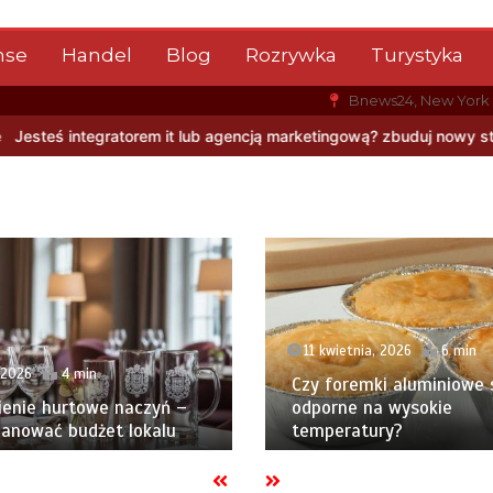
nse
Handel
Blog
Rozrywka
Turystyka
Bnews24, New York
ub agencją marketingową? zbuduj nowy strumień przychodów jeszcz
11 kwietnia, 2026
6 min
 2026
4 min
Czy foremki aluminiowe 
enie hurtowe naczyń –
odporne na wysokie
lanować budżet lokalu
temperatury?