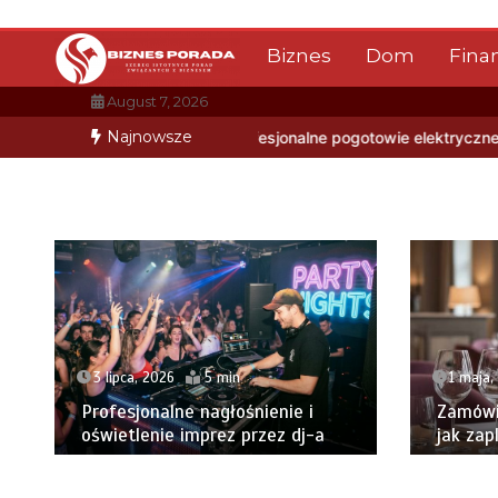
Skip
to
Biznes
Dom
Fina
content
August 7, 2026
Najnowsze
ać profesjonalne pogotowie elektryczne
Jesteś integratorem it l
1 maja,
3 lipca, 2026
5 min
Zamówi
Profesjonalne nagłośnienie i
jak zap
oświetlenie imprez przez dj-a