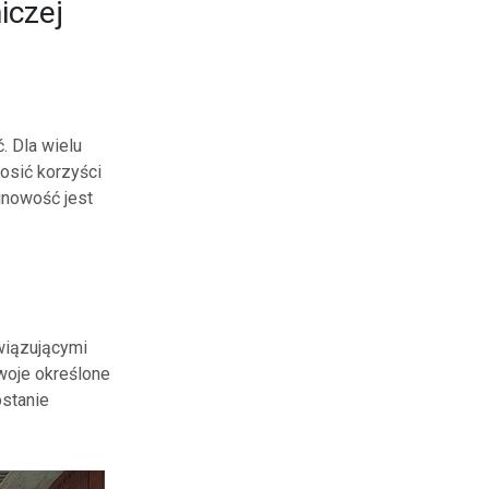
iczej
i
 Dla wielu
osić korzyści
inowość jest
wiązującymi
woje określone
ostanie