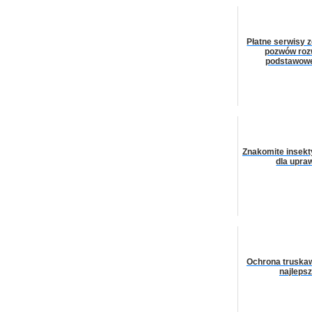
Płatne serwisy 
pozwów ro
podstawowe
Znakomite insek
dla upra
Ochrona truskaw
najleps