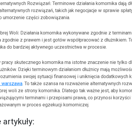
ernatywnych Rozwiązań: Terminowe działania komornika dają d
alternatywnych rozwiązań, takich jak negocjacje w sprawie spłat
o umorzenie części zobowiązania.
rej Woli: Działania komornika wykonywane zgodnie z terminami
a zgodnie z prawem i jest gotów współpracować z dłużnikiem. 
ika do bardziej aktywnego uczestnictwa w procesie.
pracy skutecznego komornika ma istotne znaczenie nie tylko dla
dłużników. Dzięki terminowym działaniom dłużnicy mają możliwoś
rozumienia swojej sytuacji finansowej i uniknięcia dodatkowych
k warszawa
. To także szansa na rozważenie alternatywnych rozw
ej woli ze strony komornika. Dlatego tak ważne jest, aby komorn
iązującymi terminami i przepisami prawa, co przynosi korzyśc
ażowanym w proces egzekucji komorniczej.
artykuły: