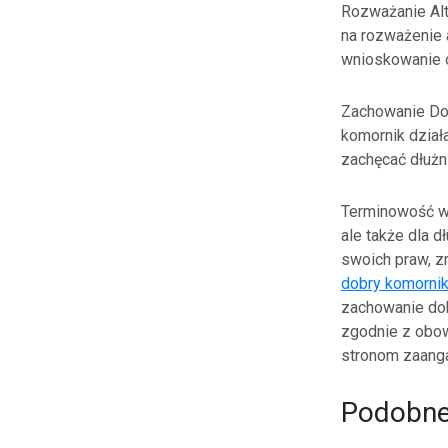
Rozważanie Alt
na rozważenie 
wnioskowanie 
Zachowanie Dob
komornik dział
zachęcać dłużn
Terminowość w 
ale także dla 
swoich praw, z
dobry komorni
zachowanie dobr
zgodnie z obow
stronom zaang
Podobne 