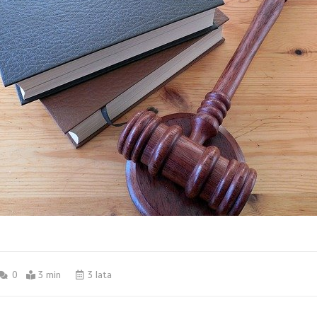
0
3 min
3 lata