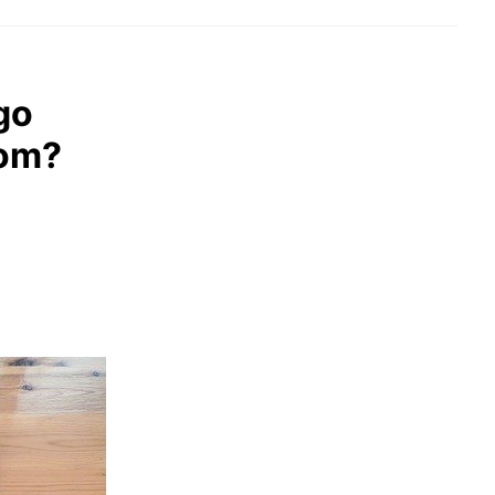
go
kom?