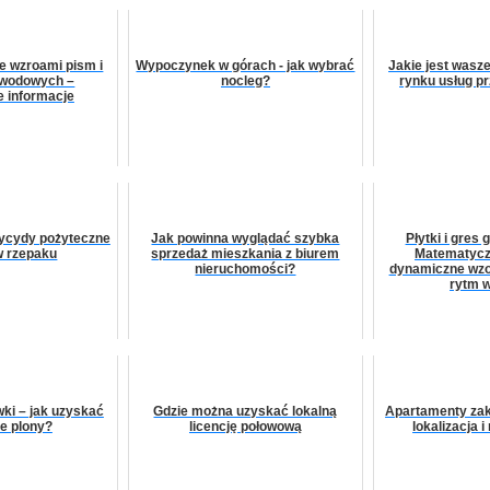
ze wzroami pism i
Wypoczynek w górach - jak wybrać
Jakie jest wasz
zwodowych –
nocleg?
rynku usług p
 informacje
tycydy pożyteczne
Jak powinna wyglądać szybka
Płytki i gres
w rzepaku
sprzedaż mieszkania z biurem
Matematycz
nieruchomości?
dynamiczne wzo
rytm 
ki – jak uzyskać
Gdzie można uzyskać lokalną
Apartamenty za
ze plony?
licencję połowową
lokalizacja 