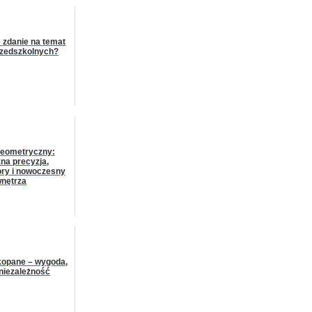
e zdanie na temat
rzedszkolnych?
 geometryczny:
na precyzja,
ry i nowoczesny
wnętrza
kopane – wygoda,
i niezależność