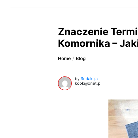
Znaczenie Term
Komornika – Jak
Home
Blog
by
Redakcja
kook@onet.pl