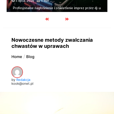
3 lipca, 2026
5 min
Profesjonalne nagłośnienie i oświetlenie imprez przez dj-a
Nowoczesne metody zwalczania
chwastów w uprawach
Home
Blog
by
Redakcja
kook@onet.pl