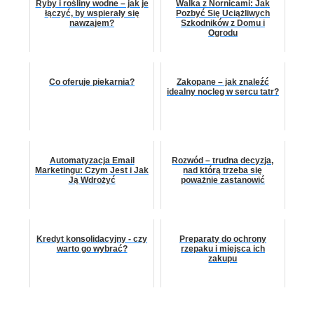
Ryby i rośliny wodne – jak je
Walka z Nornicami: Jak
łączyć, by wspierały się
Pozbyć Się Uciążliwych
nawzajem?
Szkodników z Domu i
Ogrodu
Co oferuje piekarnia?
Zakopane – jak znaleźć
idealny nocleg w sercu tatr?
Automatyzacja Email
Rozwód – trudna decyzja,
Marketingu: Czym Jest i Jak
nad którą trzeba się
Ją Wdrożyć
poważnie zastanowić
Kredyt konsolidacyjny - czy
Preparaty do ochrony
warto go wybrać?
rzepaku i miejsca ich
zakupu