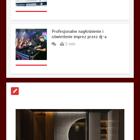
Profesjonalne nagłośnienie i
oświetlenie imprez przez dj-a
5 min
Płytki i gres geometryczny:
Matematyczna precyzja, dynamiczne
wzory i nowoczesny rytm wnętrza
5 min
Nagła awaria prądu? kiedy i dlaczego