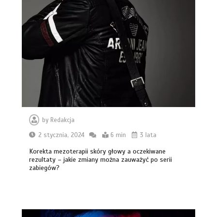
by
Redakcja
2 stycznia, 2024
6 min
3 lata
Korekta mezoterapii skóry głowy a oczekiwane
rezultaty – jakie zmiany można zauważyć po serii
zabiegów?
Nagła awaria prądu? kiedy i dlaczego
warto wezwać profesjonalne
pogotowie elektryczne