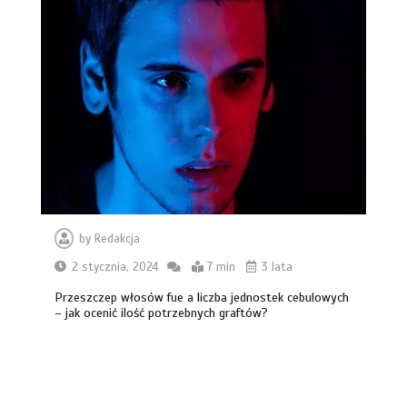
3 min
Jesteś integratorem it lub agencją
marketingową? zbuduj nowy strumień
przychodów jeszcze w te wakacje
8 min
by
Redakcja
2 stycznia, 2024
7 min
3 lata
Profesjonalne nagłośnienie i
oświetlenie imprez przez dj-a
Przeszczep włosów fue a liczba jednostek cebulowych
– jak ocenić ilość potrzebnych graftów?
5 min