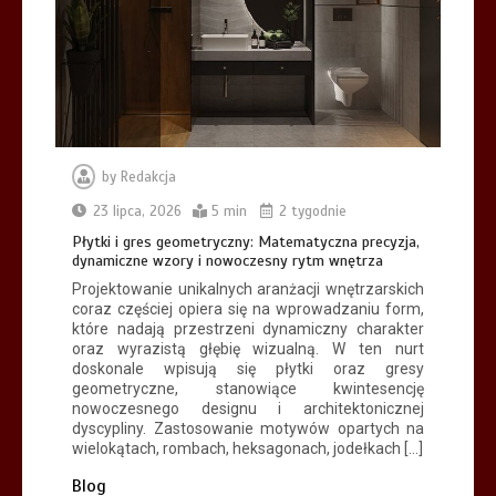
warto wezwać profesjonalne
pogotowie elektryczne
3 min
by
Redakcja
Jesteś integratorem it lub agencją
marketingową? zbuduj nowy strumień
23 lipca, 2026
5 min
2 tygodnie
przychodów jeszcze w te wakacje
Płytki i gres geometryczny: Matematyczna precyzja,
8 min
dynamiczne wzory i nowoczesny rytm wnętrza
Projektowanie unikalnych aranżacji wnętrzarskich
coraz częściej opiera się na wprowadzaniu form,
które nadają przestrzeni dynamiczny charakter
oraz wyrazistą głębię wizualną. W ten nurt
doskonale wpisują się płytki oraz gresy
geometryczne, stanowiące kwintesencję
nowoczesnego designu i architektonicznej
dyscypliny. Zastosowanie motywów opartych na
wielokątach, rombach, heksagonach, jodełkach […]
Blog