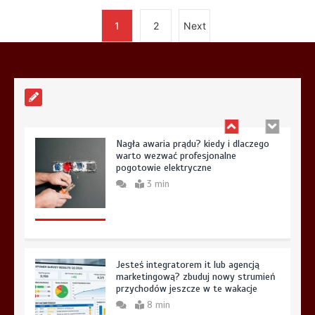
Płytki i gres geometryczny:
1
2
Next
Matematyczna precyzja, dynamiczne
wzory i nowoczesny rytm wnętrza
5 min
Nagła awaria prądu? kiedy i dlaczego
warto wezwać profesjonalne
pogotowie elektryczne
3 min
Jesteś integratorem it lub agencją
marketingową? zbuduj nowy strumień
przychodów jeszcze w te wakacje
8 min