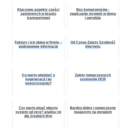
Kluczowe aspekty części
Bez kompromisów -
zamiennych w branży
zwalczanie mrowek w domu
transportowej
i ogrodzie
Faktury i ich obieg w firmie –
Od Czego Zależy Szybkość
podstawowe informacje
Internetu
Co warto wiedzieć o
Zalety nowoczesnych
kogeneracji i jej
systemów OCR
wykorzystaniu?
Czy warto pisać własny
Bardzo dobre i nowoczesne
system od zera? analiza roi
magazyny na wynajem
dla średnich firm