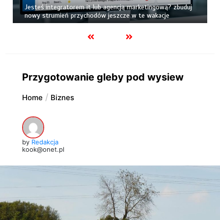
Jesteś integratorem it lub agencją marketingową? zbuduj
nowy strumień przychodów jeszcze w te wakacje
Przygotowanie gleby pod wysiew
Home
Biznes
by
Redakcja
kook@onet.pl