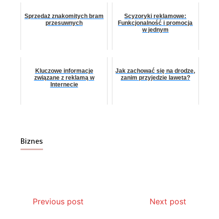
Sprzedaż znakomitych bram
Scyzoryki reklamowe:
przesuwnych
Funkcjonalność i promocja
w jednym
Kluczowe informacje
Jak zachować się na drodze,
związane z reklamą w
zanim przyjedzie laweta?
Internecie
Biznes
Previous post
Next post